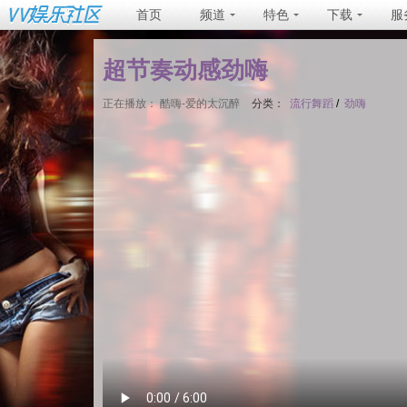
首页
频道
特色
下载
服
超节奏动感劲嗨
正在播放：
酷嗨-爱的太沉醉
分类：
流行舞蹈
/
劲嗨