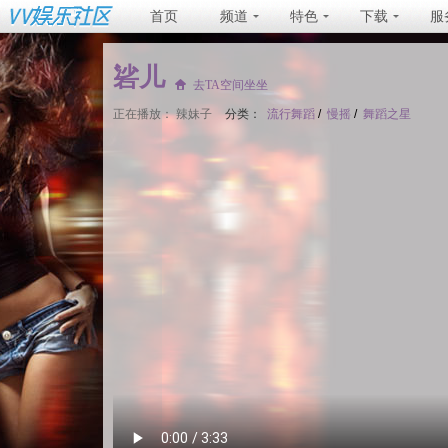
首页
频道
特色
下载
服
硰儿
去TA空间坐坐
正在播放：
辣妹子
分类：
流行舞蹈
/
慢摇
/
舞蹈之星