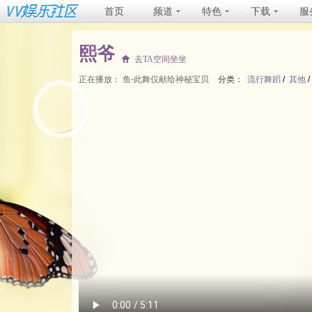
首页
频道
特色
下载
服
熙爷
去TA空间坐坐
正在播放：
鱼-此舞仅献给神秘宝贝
分类：
流行舞蹈
/
其他
/