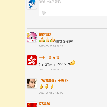
怡静雪嫣
朋友的舞好棒！！！
2013-07-26 18:40:24
━╋ゞ灵 ★ 狐ゞ
妹妹加我qq873467253
2013-07-16 10:44:22
『弦音魔舞』◆嗨 控
2013-06-08 07:31:09
l783666