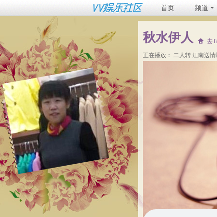
首页
频道
秋水伊人
去
正在播放：
二人转 江南送情