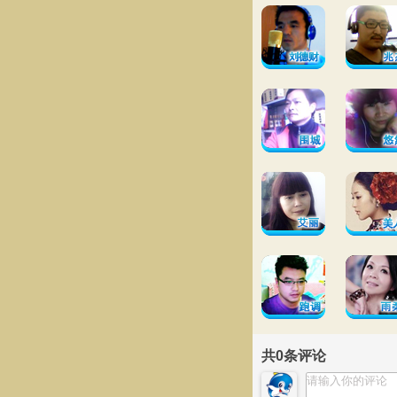
共
0
条评论