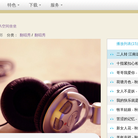
特色
下载
服务
TA空间坐坐
郎
分类：
翻唱秀
/
翻唱秀
播放列表
(15)