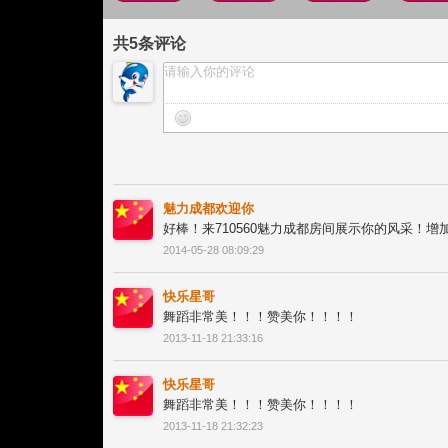
共
5
条评论
魅力成都欢迎你
好棒！来710560魅力成都房间展示你的风采！增
2014-05-28 08:09:29
快乐星哥
舞蹈非常美！！！赞美你！！！！
2013-11-18 21:33:16
快乐星哥
舞蹈非常美！！！赞美你！！！！
2013-11-18 21:32:23