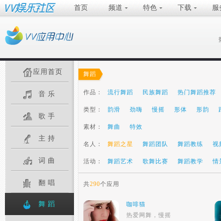
首页
频道
特色
下载
服
应用首页
舞蹈
作品：
流行舞蹈
民族舞蹈
热门舞蹈推荐
音乐
类型：
韵滑
劲嗨
慢摇
形体
形韵
歌手
素材：
舞曲
特效
主持
名人：
舞蹈之星
舞蹈团队
舞蹈教练
视
词曲
活动：
舞蹈艺术
歌舞比赛
舞蹈教学
情
翻唱
共
290
个应用
舞蹈
咖啡猫
热爱网舞，慢摇