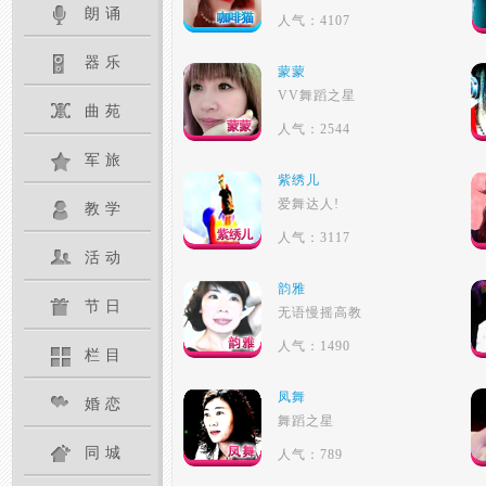
朗诵
人气：4107
器乐
蒙蒙
VV舞蹈之星
曲苑
人气：2544
军旅
紫绣儿
爱舞达人!
教学
人气：3117
活动
韵雅
节日
无语慢摇高教
人气：1490
栏目
凤舞
婚恋
舞蹈之星
同城
人气：789