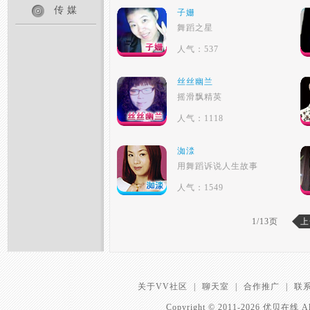
传媒
子姗
舞蹈之星
人气：537
丝丝幽兰
摇滑飘精英
人气：1118
洳渁
用舞蹈诉说人生故事
人气：1549
1/13页
上
关于VV社区
|
聊天室
|
合作推广
|
联
Copyright © 2011-2026 优贝在