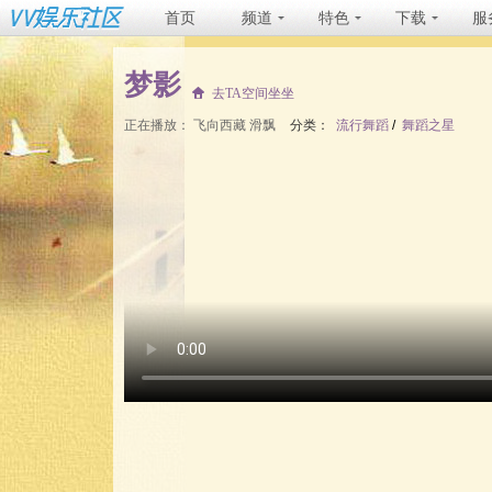
首页
频道
特色
下载
服
梦影
去TA空间坐坐
正在播放：
飞向西藏 滑飘
分类：
流行舞蹈
/
舞蹈之星