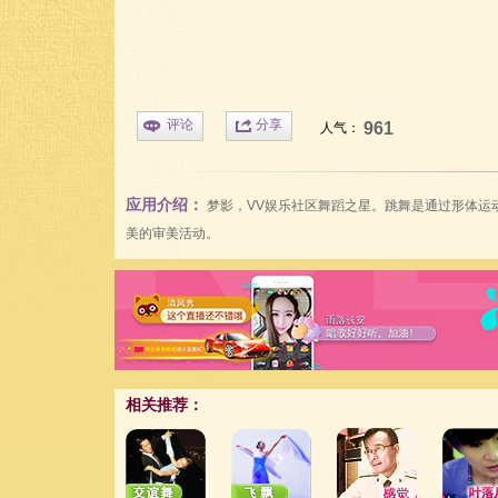
评论
分享
961
人气：
应用介绍：
梦影
，
VV娱乐社区
舞蹈之星。跳舞是通过形体运
美的审美活动。
相关推荐：