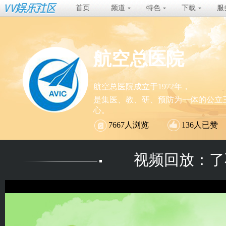
首页
频道
特色
下载
服
航空总医院
航空总医院成立于1972年，
是集医、教、研、预防为一体的公立
心。
7667
人浏览
136
人已赞
视频回放：了