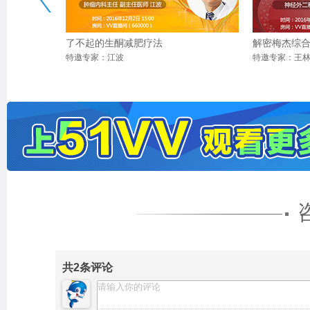
了不起的生酮减肥疗法
解密梅杰综
特邀专家：江波
特邀专家：王
共
2
条评论