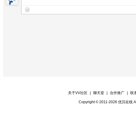
【晚会片花①】棒棒糖
【晚会片花②】飞燕
【晚会片花③】咖啡
【暖场片花①】洋洋
【暖场片花③】依然
【晚会迎宾】房间全体管理
关于VV社区
|
聊天室
|
合作推广
|
联
Copyright © 2011-2026 优贝在