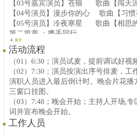
【03号嘉宾演员】苍狼 歌曲【闯天
【04号演员】漫步你的心 歌曲【习惯
【05号演员】冷夜寒星 歌曲【相思
第二篇章 ；携手同行
展开
【06号演员】飞天女 歌曲【断情泪
活动流程
【07号演员】快乐相随 歌曲【毛主
（01）6:30；演员试麦，提前调试好
【08号演员】浓茶 电管独奏【中
（02）7:30；演员按演出序号排麦，
【09号演员】澜姐 歌曲【让秋风
演职人员进入最后倒计时。晚会片花播
【10号演员】鈅銧 歌曲【我的快
三窗口挂图。
中场舞：舞舞 草原舞【你的新郎
（03）7:48；晚会开始；主持人开场
【11号演员】沙舟 歌曲【我像雪
词并宣布晚会开始。
【12号演员】平淡 歌曲【还要等
工作人员
第三篇章；谱写华章
【13号演员】卫东 歌曲【想妹妹