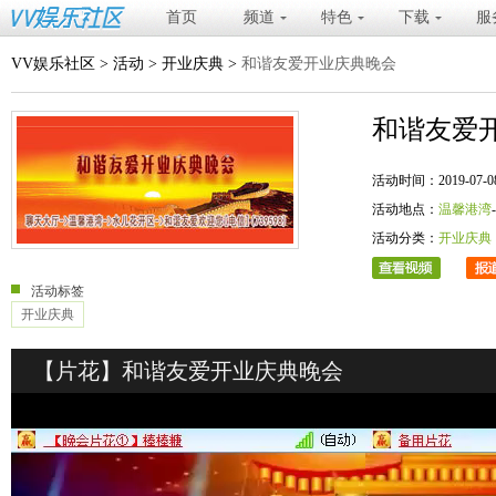
首页
频道
特色
下载
服
VV娱乐社区
>
活动
>
开业庆典
>
和谐友爱开业庆典晚会
和谐友爱
活动时间：2019-07-08 20
活动地点：
温馨港湾
活动分类：
开业庆典
活动标签
开业庆典
【片花】和谐友爱开业庆典晚会