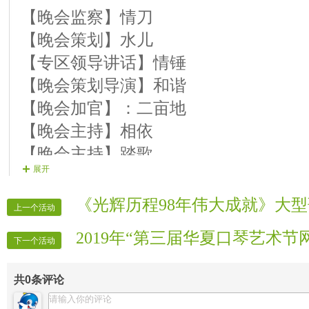
【14号演员】游子 歌曲【我爱你
【晚会监察】情刀
【15号演员】春哥 歌曲【我是否
【晚会策划】水儿
【16号演员】蓉儿 歌曲【让爱回到
【专区领导讲话】情锤
都会值得等】
【晚会策划导演】和谐
【17号演员】水儿 歌曲【之所以
【晚会加官】：二亩地
结束舞： 坏坏 自由滑【家乡的
【晚会主持】相依
【晚会主持】踏歌
展开
【片花制作】：秀
【晚会递麦】小乖
《光辉历程98年伟大成就》大
上一个活动
【晚会插麦】小乖
2019年“第三届华夏口琴艺术
【晚会广播】六月雪
下一个活动
【晚会安保】意蕴
共
0
条评论
【晚会督察①】神★童