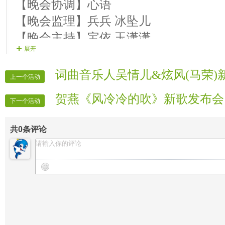
【18号演员】冰坠ル《我的祖国》
【晚会协调】心语
【19号演员】思☆虹《你的生命如此美
【晚会监理】兵兵 冰坠儿
【20号演员】方☆圆《把一切献给党》
【晚会主持】宝依 玉潇潇
展开
【21号演员】警☆花《草原花月夜》
【片花监制】一歌
【22号演员】大★山《朔风吹》
【片花制作】警花
词曲音乐人吴情儿&炫风(马荣)新
上一个活动
【23号演员】兵★哥《新女人花》(电萨
【晚会片花】时尚风 安静 冰坠儿
贺燕《风冷冷的吹》新歌发布会
【24号演员】小☆乔《你是我今生修来
【备用片花】舒心 云歌 心语
下一个活动
【25号演员】一★歌《难忘今宵》
【晚会递麦】兵兵
共
0
条评论
结束舞： 军舞 《越来越好》
【晚会广播】美钻
【晚会录像】专区帮请录像
【晚会记者】专区帮请记者
【晚会迎宾】全体管理
【晚会秩序】兵兵 安静 冰坠儿 舒心 云