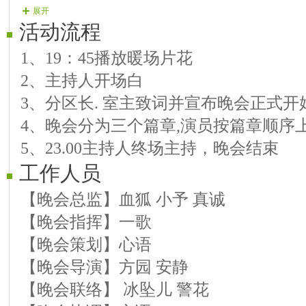
展开
【07号演员】方☆向《草原上的月亮》
活动流程
【08号演员】兵☆兵《谁不说俺家乡好
1、19：45播放暖场片花
第二篇章：畅想未来-繁花似锦
2、主持人开场白
【09号演员】辛☆梓《湘西小阿妹》
3、分区长. 室主致词并宣布晚会正式开
【10号演员】乐☆乐《美丽草原我的家
4、晚会分为三个篇章,演员按篇章顺序
【11号演员】春天的阳光《美丽的日子》
5、23.00主持人终场主持，晚会结束
【12号演员】海☆韵《亲亲茉莉花》
工作人员
【13号演员】兵★歌《梨花又开放》
【14号演员】樱☆子《我是真的好想你
【晚会总监】血狐 小予 真诚
【15号演员】梅朵儿《好一朵女人花》
【晚会指挥】一歌
【16号演员】索☆玛《魅力女人》
【晚会策划】心语
第三篇章：凝聚力量-情深意融
【晚会导演】方园 安静
【17号演员】爱☆葫《青藏女孩》(葫芦
【晚会联络】 冰坠儿 警花