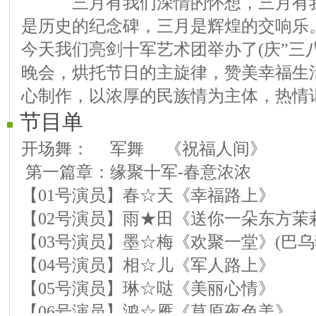
三月有我们深情的怀想，三月有我
是历史的纪念碑，三月是辉煌的交响乐
今天我们亮剑十军艺术团举办了(庆”三八
晚会，烘托节日的主旋律，赞美幸福生
心制作，以浓厚的民族情为主体，热情
节目单
开场舞： 军舞 《祝福人间》
第一篇章：缘聚十军-春意浓浓
【01号演员】春☆天《幸福路上》
【02号演员】雨★田《送你一朵东方茉
【03号演员】墨☆梅《欢聚一堂》(巴乌
【04号演员】相☆儿《军人路上》
【05号演员】琳☆哒《美丽心情》
【06号演员】鸿☆雁《草原夜色美》