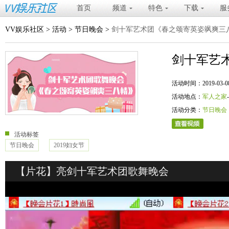
首页
频道
特色
下载
服
VV娱乐社区
>
活动
>
节日晚会
>
剑十军艺术团《春之颂寄英姿飒爽三
剑十军艺
活动时间：2019-03-08 20
活动地点：
军人之家
活动分类：
节日晚会
活动标签
节日晚会
2019妇女节
【片花】亮剑十军艺术团歌舞晚会