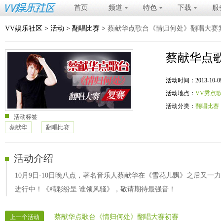
首页
频道
特色
下载
服
VV娱乐社区
>
活动
>
翻唱比赛
>
蔡献华点歌台《情归何处》翻唱大赛
蔡献华点
活动时间：2013-10-09 20
活动地点：
VV秀点
活动分类：
翻唱比赛
活动标签
蔡献华
翻唱比赛
活动介绍
10月9日-10日晚八点，著名音乐人蔡献华在《雪花儿飘》之后又
进行中！《精彩纷呈 谁领风骚》，敬请期待最强音！
蔡献华点歌台《情归何处》翻唱大赛初赛
上一个活动