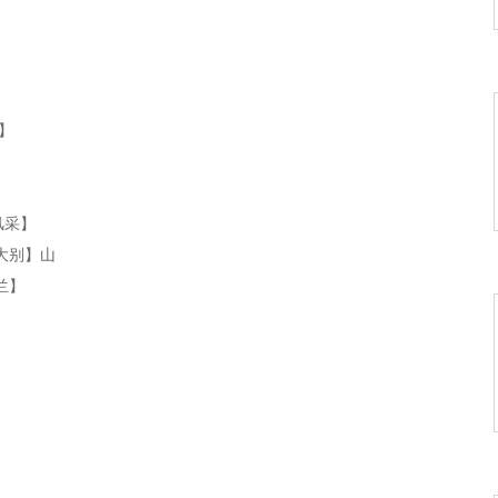
】
】
风采】
大别】山
兰】