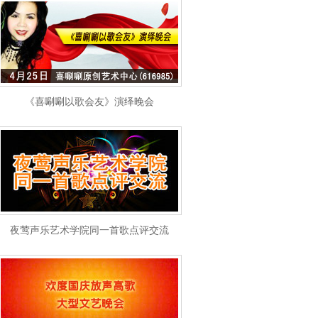
《喜唰唰以歌会友》演绎晚会
夜莺声乐艺术学院同一首歌点评交流