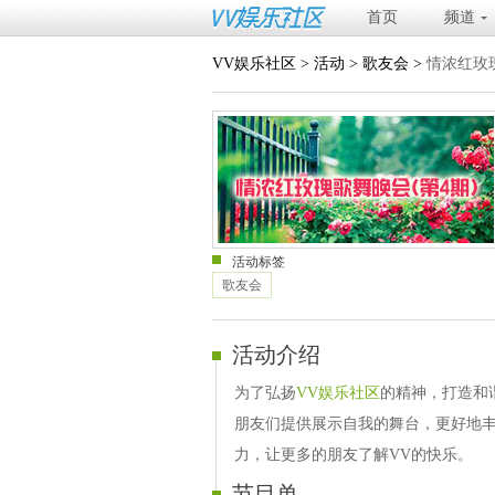
首页
频道
VV娱乐社区
>
活动
>
歌友会
>
情浓红玫
活动标签
歌友会
活动介绍
为了弘扬
VV娱乐社区
的精神，打造和
朋友们提供展示自我的舞台，更好地
力，让更多的朋友了解VV的快乐。
节目单