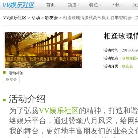
首页
频道
特色
下载
服
VV娱乐社区
>
活动
>
歌友会
>
相逢玫瑰情缘秋高气爽五谷丰登晚会（
相逢玫瑰
活动时间：2015-08-26 20
活动地点：
玫瑰家园
活动分类：
歌友会
活动标签
歌友会
活动介绍
为了弘扬
VV娱乐社区
的精神，打造和谐
络娱乐平台，通过赞颂八月风采，给网
我的舞台，更好地丰富朋友们的业余文