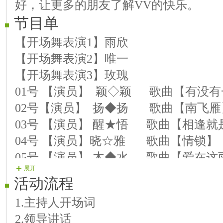
好，让更多的朋友了解VV的快乐。
节目单
【开场舞表演1】雨欣
【开场舞表演2】唯一
【开场舞表演3】玫瑰
01号 【演员】 颖◇颖 歌曲【有没
02号【演员】 扬◆扬 歌曲【南飞雁
03号 【演员】 醒★悟 歌曲【相逢就
04号 【演员】晓☆雅 歌曲【情锁】
05号 【演员】 木◆水 歌曲【爱在这
展开
06号 【演员】 玫◇瑰 歌曲【爱在这
活动流程
07号 【演员】 可◆心 歌曲【恋曲199
1.主持人开场词
08号 【演员】 快◇乐 歌曲 【风含
2.领导讲话
09号【演员】 友◆谊 歌曲【友谊】