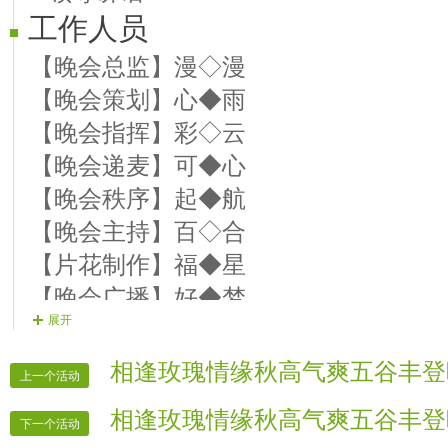
工作人员
10号 【演员】 雨◇荷 歌名曲【我的
【晚会总监】漫◇漫
【晚会策划】心◆雨
11号 【演员】起◆航 歌曲【美酒加
【晚会指挥】彩◇云
12号 【演员】 小◆华 歌曲【寂寞的
【晚会递麦】可◆心
13号 【演员】 相◇约 歌曲【纳西情
【晚会秩序】起◆航
14号【演员】 心◇雨 歌曲【有你真
【晚会主持】百◇合
【片花制作】福◆星
【晚会广播】好◆梦
展开
【晚会片花1】飘◇逸
【晚会片花2】真◇诚
相逢玫瑰情缘秋高气爽五谷丰登
上一个活动
【晚会片花3】无◇语
相逢玫瑰情缘秋高气爽五谷丰登
【晚会迎宾】管理区在线全体管理
下一个活动