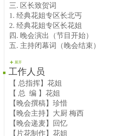
三. 区长致贺词
国际米兰
：《红尘苦恋》
1. 经典花姐专区长北丐
抱抱：《主持中式婚礼片段》
2. 经典花姐专区长花姐
西城
：《星城》
四. 晚会演出（节目开始）
易帆
：《
相思荷塘
》
五. 主持闭幕词（晚会结束）
西风
：《
恋恋不忘
》
抱抱：《
早安北京吉祥中国
》《祝福》
展开
工作人员
【 总指挥】花姐
【 总 编 】花姐
【晚会撰稿】珍惜
【晚会主持】大厨 梅西
【晚会递麦】回忆
【片花制作】花姐