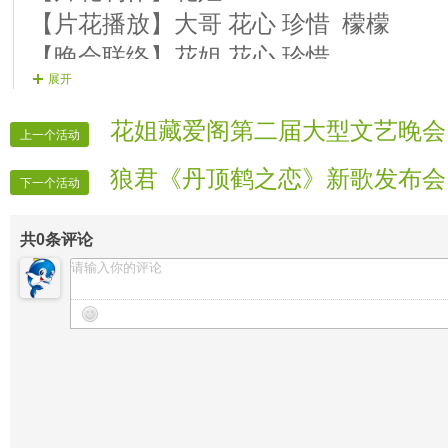
【片花播放】大哥 花心 珍惜 檬檬
【晚会联络】花姐 花心 珍惜
展开
【晚会广播】阳光
【晚会秩序】全体管理
花姐藏爱阁第二届大型文艺晚会
上一个活动
狼君《丹顶鹤之恋》新歌发布会
下一个活动
共
0
条评论