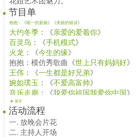
花姐艺术团魅力。
节目单
抱抱
：《
唯一的新娘
》《
美丽的错误
》
大约冬季
：《
亲爱的爱着你
》
百灵鸟
：《
手机模式
》
火龙
：《
今生的缘
》
抱抱：模仿秀歌曲《
世上只有妈妈好
》
王伟
：《
一生都是好兄弟
》
婉如璞玉
：《
不爱高富帅
》
音乐走廊
：《
我爱你祖国我爱你中国
》
歌一生
：《
唯一的新娘
》
展开
活动流程
抱抱：朗诵：《
朋友别哭
》《感恩有你
一. 放晚会片花
随意：《逝去的青春》
二. 主持人开场
柳絮
：《
心中的那颗星
》