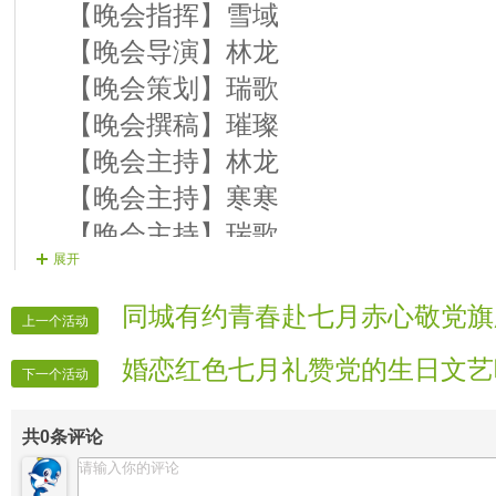
【晚会指挥】雪域
〖20号歌手〗水天一色 演唱曲目 《
【晚会导演】林龙
【晚会策划】瑞歌
【晚会撰稿】璀璨
【晚会主持】林龙
【晚会主持】寒寒
【晚会主持】瑞歌
展开
【晚会录像】 VV时报
【晚会报道】 VV时报
同城有约青春赴七月赤心敬党旗
上一个活动
【晚会广播】 语涵
婚恋红色七月礼赞党的生日文艺
【晚会片花】 完美
下一个活动
【晚会片花】 傻妮
共
0
条评论
【晚会片花】 淼淼
【片花制作】 乐乐