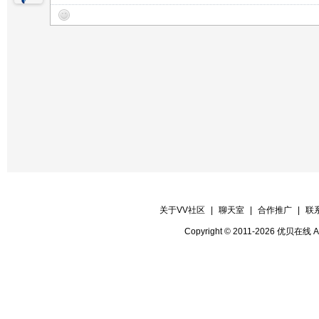
【晚会联络】 春璟
【晚会递麦】 瑞歌
【晚会护麦】 林龙
【晚会协调】 水天
【晚会保安】 隆冬
【晚会秩序】 七彩 苍狼
【晚会督察】 甜歌
【晚会迎宾】 全体管理
关于VV社区
|
聊天室
|
合作推广
|
联
Copyright © 2011-2026 优贝在