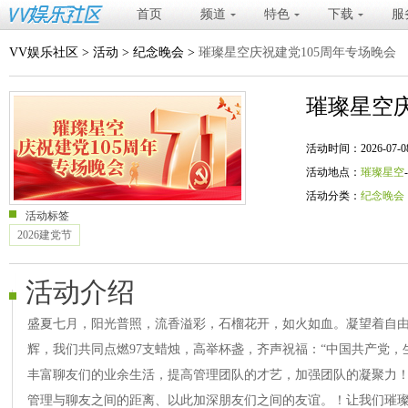
首页
频道
特色
下载
服
VV娱乐社区
>
活动
>
纪念晚会
>
璀璨星空庆祝建党105周年专场晚会
璀璨星空庆
活动时间：2026-07-08 20
活动地点：
璀璨星空
活动分类：
纪念晚会
活动标签
2026建党节
活动介绍
盛夏七月，阳光普照，流香溢彩，石榴花开，如火如血。凝望着自
辉，我们共同点燃97支蜡烛，高举杯盏，齐声祝福：“中国共产党，
丰富聊友们的业余生活，提高管理团队的才艺，加强团队的凝聚力！ 
管理与聊友之间的距离、以此加深朋友们之间的友谊。！让我们璀