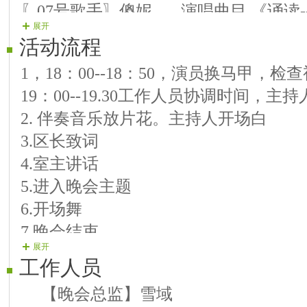
〖07号歌手〗傻妮 演唱曲目 《诵读-
展开
第二篇章《山河锦绣·盛世华章》
活动流程
〖08号歌手〗紫玉 演唱曲目 《国家
1，18：00--18：50，演员换马甲，
〖09号歌手〗思念 演唱曲目 《走进
19：00--19.30工作人员协调时间，主
〖10号歌手〗筑筑 演唱曲目 《党啊
2. 伴奏音乐放片花。主持人开场白
〖11号歌手〗艳影 演唱曲目 《领航
3.区长致词
〖12号歌手〗雨落 演唱曲目 《草原
4.室主讲话
〖13号歌手〗沐阳 演唱曲目 《为了
5.进入晚会主题
第三篇章《砥砺前行·逐梦荣光》
6.开场舞
〖15号歌手〗露珠 演唱曲目 《军中
7.晚会结束
〖16号歌手〗隆冬 演唱曲目 《你是
展开
8.主持闭幕词 结束（背景音乐《难忘今
〖17号歌手〗诗意 演唱曲目 《五星
工作人员
〖18号歌手〗北方 演唱曲目 《再唱
【晚会总监】雪域
〖19号歌手〗寒寒 演唱曲目 《唱支