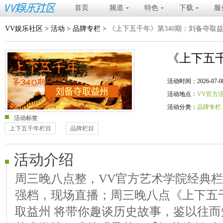
首页
频道
特色
下载
服
VV娱乐社区
>
活动
>
品牌专栏
>
《上下五千年》第340期：刘备夺取
《上下五千
活动时间：2026-07-08 20
活动地点：
VV官方
活动分类：
品牌专栏
活动标签
上下五千年栏目
品牌栏目
活动介绍
周三晚八点整，VV官方艺术学院经典
强档，现场直播；周三晚八点《上下五千
取益州 将带你趣谈历史故事，鉴以往而