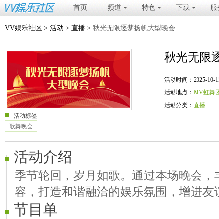
首页
频道
特色
下载
服
VV娱乐社区
>
活动
>
直播
>
秋光无限逐梦扬帆大型晚会
秋光无限
活动时间：2025-10-15 20
活动地点：
MV虹舞
活动分类：
直播
活动标签
歌舞晚会
活动介绍
季节轮回，岁月如歌。通过本场晚会，丰
容，打造和谐融洽的娱乐氛围，增进友
节目单