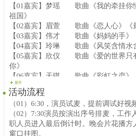
【01嘉宾】梦瑶 歌曲《我的牵挂你
祖国》
【02嘉宾】眉萱 歌曲《恋人心》《
【03嘉宾】伟才 歌曲《妈妈的手》
【04嘉宾】玲琳 歌曲《风笑含情水
【05嘉宾】欣仪 歌曲《爱的世界只
你》
【06嘉宾】天骐 歌曲《彩虹之恋》
展开
【07嘉宾】慧丽 歌曲《美丽的草原
活动流程
【08嘉宾】泽鑫 歌曲《网络一线牵
（01）6:30，演员试麦，提前调试好
【09嘉宾】佳越 歌曲《夜夜夜漫长
（02）7:30演员按演出序号排麦，工
【10嘉宾】保国 歌曲《美观》《又
职人员进入最后倒计时。晚会片花播方
【11嘉宾】慧英 歌曲《走心入梦的
窗口挂图。
【12嘉宾】玉麟 歌曲《致曾经的恋