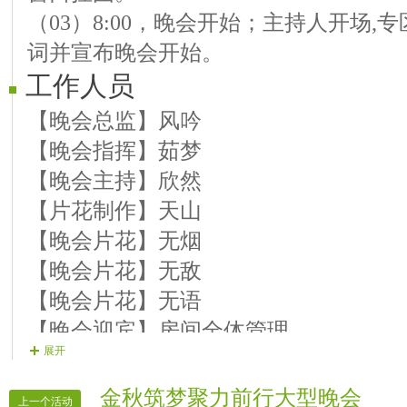
（03）8:00，晚会开始；主持人开场
【13嘉宾】丽佳 歌曲《爱在天地间
词并宣布晚会开始。
【14嘉宾】辰哲 歌曲《醉后的心痛
工作人员
【15嘉宾】泽楷 歌曲 《新打工
【16嘉宾】可心 歌曲 《从头再来
【晚会总监】风吟
【晚会指挥】茹梦
【晚会主持】欣然
【片花制作】天山
【晚会片花】无烟
【晚会片花】无敌
【晚会片花】无语
【晚会迎宾】房间全体管理
展开
金秋筑梦聚力前行大型晚会
上一个活动