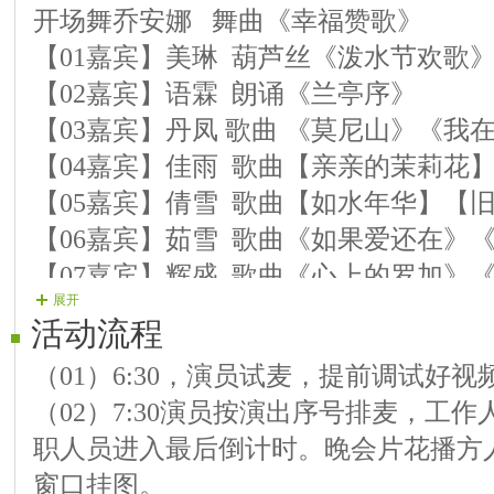
开场舞乔安娜 舞曲《幸福赞歌》
【01嘉宾】美琳 葫芦丝《泼水节欢歌
【02嘉宾】语霖 朗诵《兰亭序》
【03嘉宾】丹凤 歌曲 《莫尼山》《我
【04嘉宾】佳雨 歌曲【亲亲的茉莉花
【05嘉宾】倩雪 歌曲【如水年华】【
【06嘉宾】茹雪 歌曲《如果爱还在》
【07嘉宾】辉盛 歌曲《心上的罗加》
展开
【08嘉宾】雨嘉 歌曲《我的情深你若
活动流程
【09嘉宾】小蕊 歌曲《梧桐树》《吐
（01）6:30，演员试麦，提前调试好
【10嘉宾】香彤 歌曲《甜甜小妹》《
（02）7:30演员按演出序号排麦，工
【11嘉宾】北北 歌曲《久别的草原》
职人员进入最后倒计时。晚会片花播方
【12嘉宾】语梦 歌曲《下定决心忘记
窗口挂图。
候》