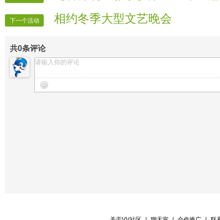
相约冬季大型文艺晚会
下一个活动
共
0
条评论
关于VV社区
|
聊天室
|
合作推广
|
联