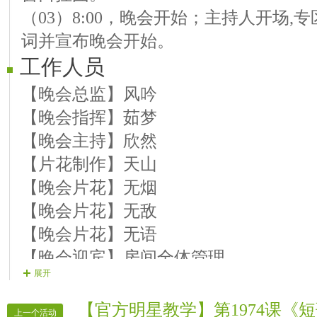
（03）8:00，晚会开始；主持人开场
【13嘉宾】新铭 歌曲《我是否也在你
词并宣布晚会开始。
工作人员
【晚会总监】风吟
【晚会指挥】茹梦
【晚会主持】欣然
【片花制作】天山
【晚会片花】无烟
【晚会片花】无敌
【晚会片花】无语
【晚会迎宾】房间全体管理
展开
【官方明星教学】第1974课《
上一个活动