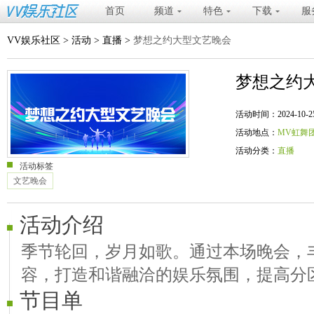
首页
频道
特色
下载
服
VV娱乐社区
>
活动
>
直播
>
梦想之约大型文艺晚会
梦想之约
活动时间：2024-10-25 20
活动地点：
MV虹舞
活动分类：
直播
活动标签
文艺晚会
活动介绍
季节轮回，岁月如歌。通过本场晚会，丰
容，打造和谐融洽的娱乐氛围，提高分
节目单