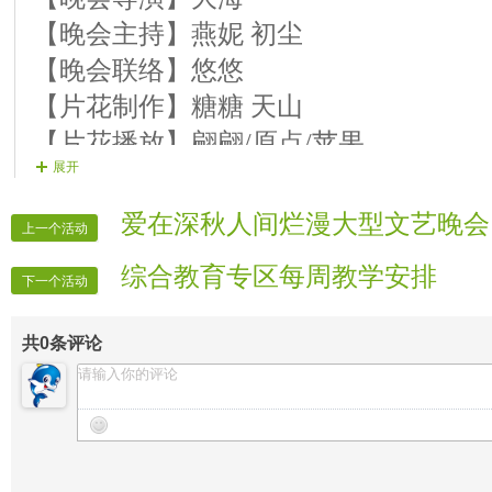
【晚会主持】燕妮 初尘
【晚会联络】悠悠
【片花制作】糖糖 天山
【片花播放】翩翩/原点/苹果
展开
【晚会广播】一天
【晚会护麦】随风
爱在深秋人间烂漫大型文艺晚会
上一个活动
【晚会递麦】开心
综合教育专区每周教学安排
【晚会迎宾】房间全体管理
下一个活动
【晚会录像】官方录象部
共
0
条评论
【晚会报道】官方记者部