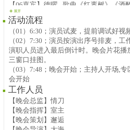
【06嘉宾】德曜 歌曲《红枣树》《酒
展开
【07嘉宾】梦凡 歌曲《今生遇见你》
活动流程
【08嘉宾】乾坤 排箫 《在那银色的月
（01）6:30；演员试麦，提前调试好
风吹》
（02）7:30；演员按演出序号排麦，
【09嘉宾】水芙蓉 歌曲《我愿意》、
演职人员进入最后倒计时。晚会片花播
心》
三窗口挂图。
【10嘉宾】梦蕊 歌曲《你的思念我的
（03）7:48；晚会开始；主持人开场
圆》
会开始
【11嘉宾】运鹏 歌曲《美酒加咖啡》
工作人员
【12嘉宾】紫真 歌曲《小背篓》《天
【晚会总监】情刀
【晚会指挥】室主
【晚会策划】邂逅
【晚会导演】大海