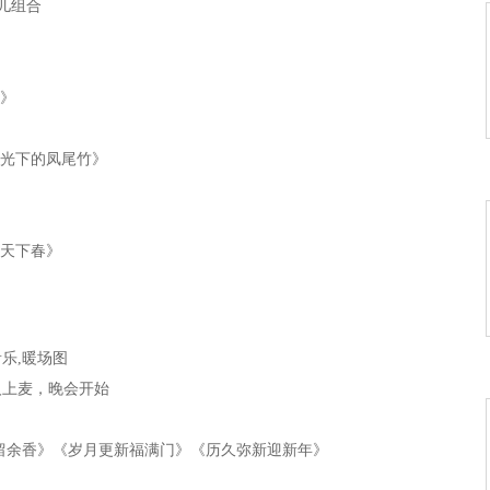
儿组合
子》
《月光下的凤尾竹》
唱天下春》
国》
乐,暖场图
人上麦，晚会开始
》
思念谁》
留余香》《岁月更新福满门》《历久弥新迎新年》