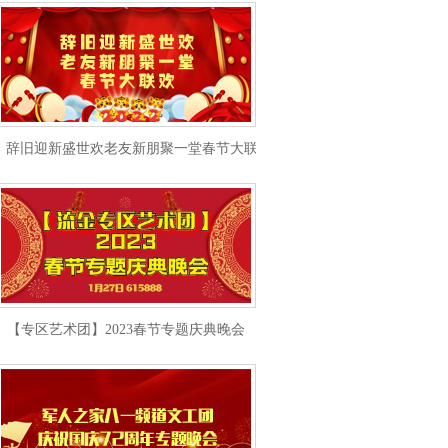
辞旧迎新盛世欢老友新朋聚一堂春节大联欢
【专区艺术团】2023春节专题庆典晚会