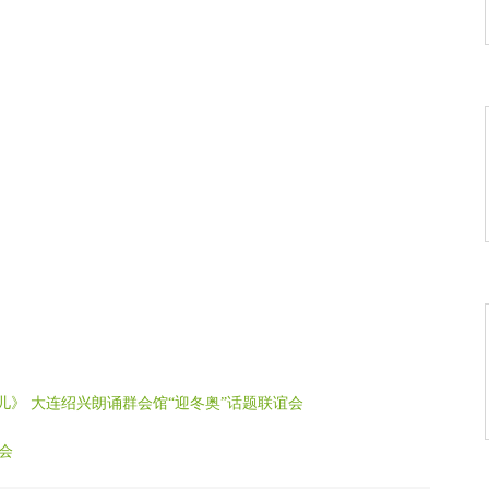
爱的》
歌》
光》
儿》 大连绍兴朗诵群会馆“迎冬奥”话题联谊会
》
会