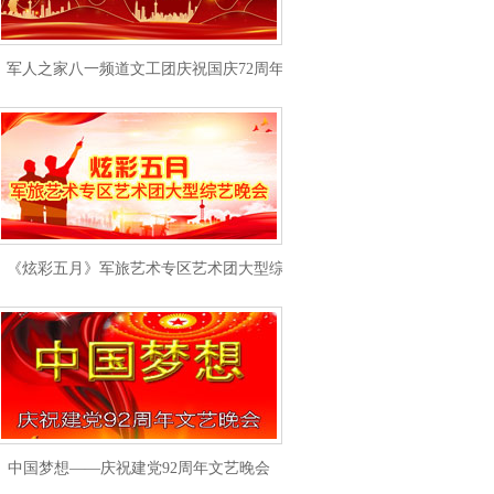
军人之家八一频道文工团庆祝国庆72周年专题晚会
《炫彩五月》军旅艺术专区艺术团大型综艺晚会
中国梦想——庆祝建党92周年文艺晚会