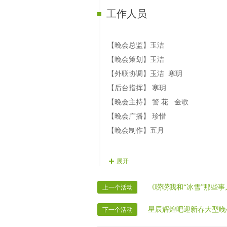
≮2-04演员≯思念 歌曲《江南雨》
工作人员
≮2-05演员≯丽丽 歌曲《再叫一声亲
≮2-06演员≯小路 歌曲《微腾花》
≮2-07演员≯周哥 歌曲《爱情醉醉》
【晚会总监】玉洁
【晚会策划】玉洁
第三篇章 迎新篇 — 历久弥新迎新年
【外联协调】玉洁 寒玥
【后台指挥】 寒玥
≮3-01演员≯舞步 歌曲《红唇》
【晚会主持】 警 花 金歌
≮3-02演员≯浩然 歌曲《大别山》
【晚会广播】 珍惜
≮3-03演员≯楓韵 歌曲《美丽中国》
【晚会制作】五月
≮3-03演员≯年华 歌曲《黄土之恋》
≮3-03演员≯惜缘 歌曲《一首想家的
展开
≮3-03演员≯冷酷 朗诵《暖暖的旧时
≮3-03演员≯太阳 歌曲《西部放歌》
《唠唠我和“冰雪”那些事
上一个活动
结束舞： 乐儿组合《今天是个好日子
星辰辉煌吧迎新春大型晚
下一个活动