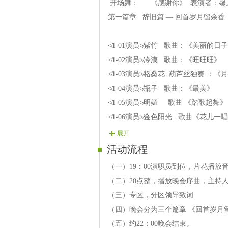
开场舞： 《感谢你》 表演者：馨
第一篇章 辞旧篇 — 回首岁月留余香
≮1-01演员≯紫竹 歌曲：《美丽的日
≮1-02演员≯冷漠 歌曲：《旺旺旺》
≮1-03演员≯格桑花 葫芦丝独奏 ：
≮1-04演员≯瓶子 歌曲：《最美》
≮1-05演员≯明媚 歌曲 《踏歌起舞》
≮1-06演员≯金色阳光 歌曲《花儿一
≮1-07演员≯阳柳 歌曲：《我属于中
展开
活动流程
第二篇章 生日篇 — 岁月更新福满门
（一）19：00演职员到位，片花播放音
（二）20点整，播放晚会序曲，主持
≮2-01演员≯豆丁 歌曲《祝你生日快乐
（三）专区，分区领导致词
≮2-02演员≯贪玩 歌曲《如今的你在
（四）晚会分为三个篇章 《回首岁月
≮2-03演员≯星光 歌曲《山茶花》
（五）约22：00晚会结束。