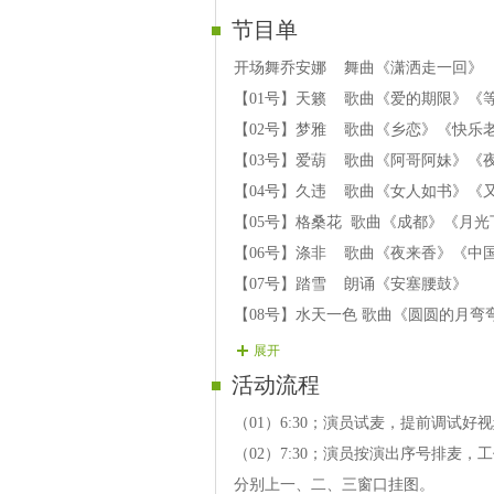
节目单
开场舞乔安娜 舞曲《潇洒走一回》
【01号】天籁 歌曲《爱的期限》《
【02号】梦雅 歌曲《乡恋》《快乐
【03号】爱葫 歌曲《阿哥阿妹》《
【04号】久违 歌曲《女人如书》《
【05号】格桑花 歌曲《成都》《月
【06号】涤非 歌曲《夜来香》《中
【07号】踏雪 朗诵《安塞腰鼓》
【08号】水天一色 歌曲《圆圆的月
【09号】初尘 歌曲《歌在飞》《月
展开
【10号】飞扬 歌曲《萍聚》《美酒
活动流程
（01）6:30；演员试麦，提前调试好
（02）7:30；演员按演出序号排麦
分别上一、二、三窗口挂图。