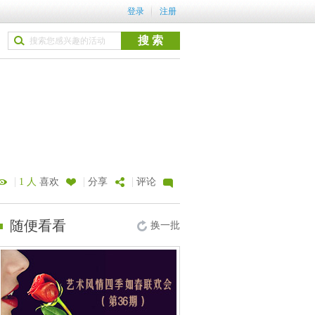
登录
注册
|
|
|
1 人
喜欢
分享
评论
随便看看
换一批