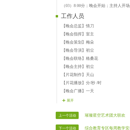
（03）8:00分；晚会开始；主持人
工作人员
【晚会总监】情刀
【晚会指挥】室主
【晚会策划】梅朵
【晚会导演】初尘
【晚会联络】格桑花
【晚会主持】初尘
【片花制作】天山
【片花播放】分/秒 /时
【晚会广播】一天
【晚会护麦】乐乐
展开
【晚会递麦】洁儿
【晚会安保】纷飞 云雨
璀璨星空艺术团大联欢
上一个活动
【晚会迎宾】房间全体管理
综合教育专区每周教学安
下一个活动