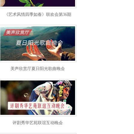
《艺术风情四季如春》联欢会第36期
美声欣赏厅夏日阳光歌曲晚会
评剧秀华艺苑联谊互动晚会