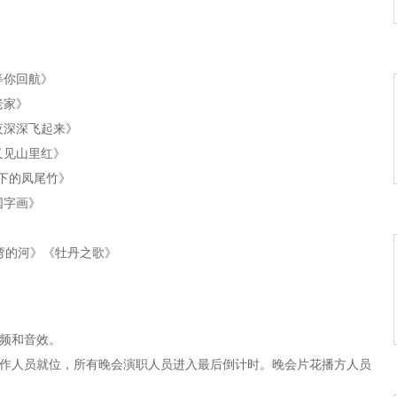
等你回航》
老家》
夜深深飞起来》
又见山里红》
光下的凤尾竹》
国字画》
弯弯的河》《牡丹之歌》
亮惹的祸》
加咖啡》
视频和音效。
，工作人员就位，所有晚会演职人员进入最后倒计时。晚会片花播方人员