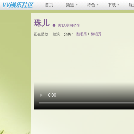
首页
频道
特色
下载
服
珠儿
去TA空间坐坐
正在播放：
踏浪
分类：
翻唱秀
/
翻唱秀