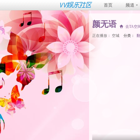
首页
频道
颜无语
去TA空
正在播放：
空城
分类：