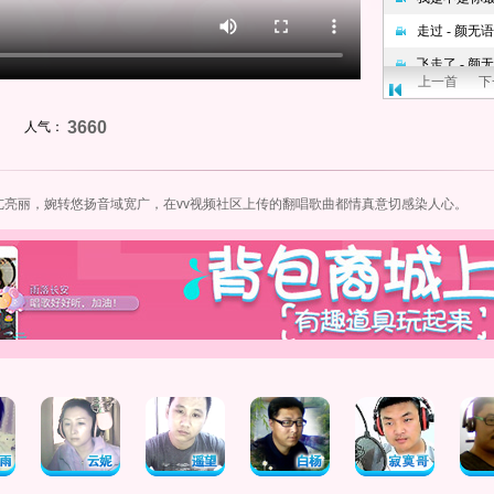
上一首
下
3660
人气：
亢亮丽，婉转悠扬音域宽广，在vv
视频社区
上传的翻唱歌曲都情真意切感染人心。