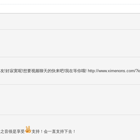
寂寞呢!想要视频聊天的快来吧!我在等你哦! http://www.ximenons.com/?id=
赖之音很是享受
支持！会一直支持下去！