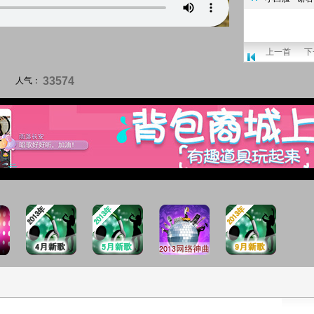
上一首
下
33574
人气：