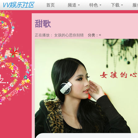
首页
频道
特色
下载
服
甜歌
正在播放：
女孩的心思你别猜
分类：<