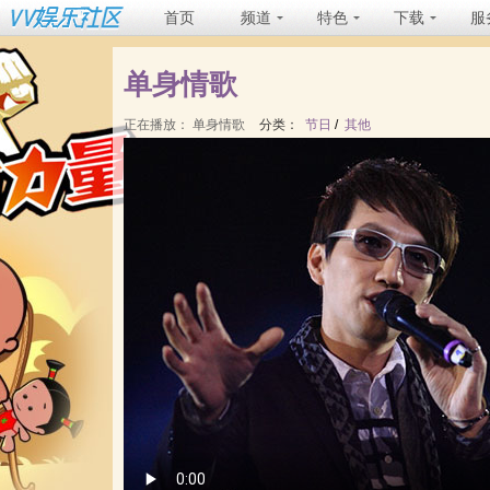
首页
频道
特色
下载
服
单身情歌
正在播放：
单身情歌
分类：
节日
/
其他