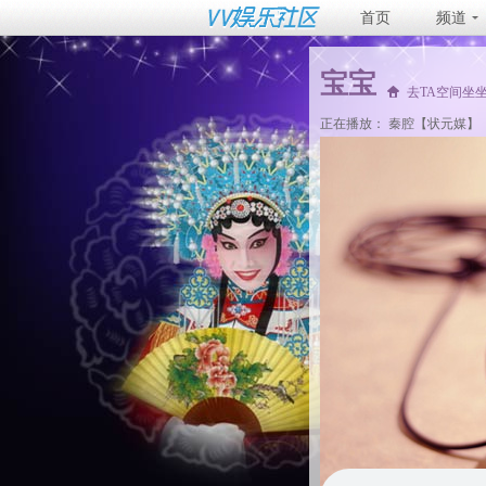
首页
频道
宝宝
去TA空间坐
正在播放：
秦腔【状元媒】