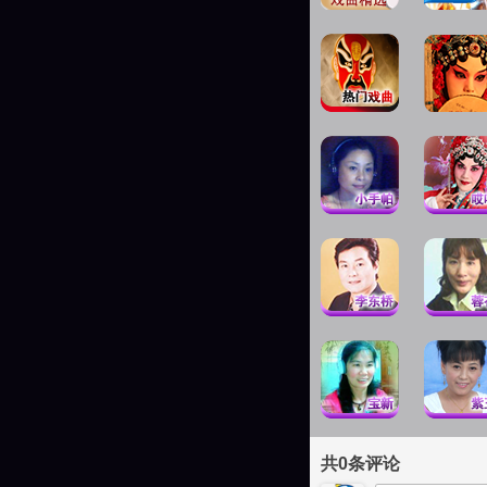
共
0
条评论