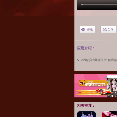
评论
分享
应用介绍：
51VV娱乐社区
聊天室 精通
相关推荐：