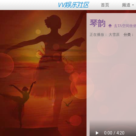
首页
频道
琴韵
去TA空间坐
正在播放：
大雪原
分类：