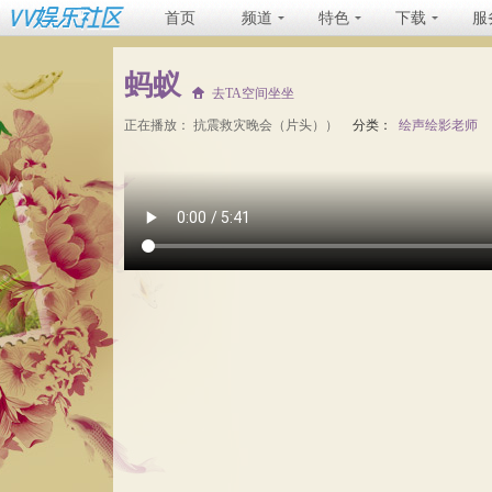
首页
频道
特色
下载
服
蚂蚁
去TA空间坐坐
正在播放：
抗震救灾晚会（片头））
分类：
绘声绘影老师