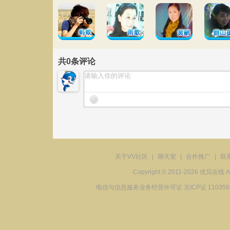
共
0
条评论
关于VV社区
|
聊天室
|
合作推广
|
联
Copyright © 2011-2026 优贝在
电信与信息服务业务经营许可证 京ICP证 11035