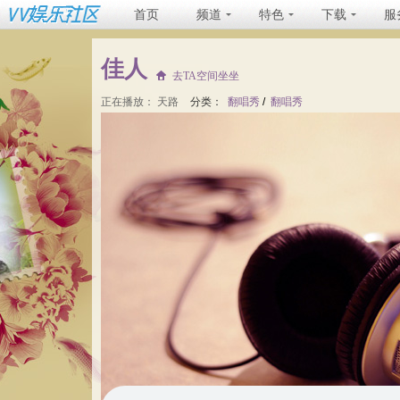
首页
频道
特色
下载
服
佳人
去TA空间坐坐
正在播放：
天路
分类：
翻唱秀
/
翻唱秀