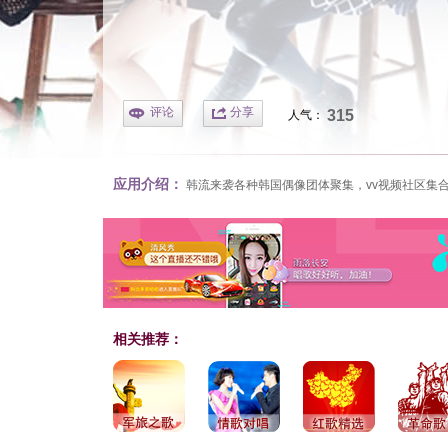
评论
分享
315
人气：
应用介绍：
韩流来袭各种韩国偶像团体聚集，
vv视频
社区集
相关推荐：