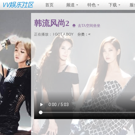
首页
频道
特色
下载
服
韩流风尚2
去TA空间坐坐
正在播放：
I GOT A BOY
分类：<