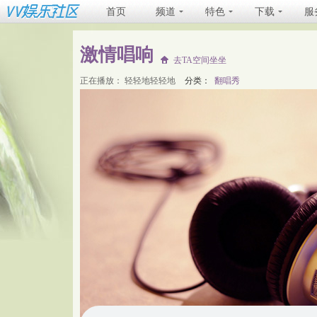
首页
频道
特色
下载
服
激情唱响
去TA空间坐坐
正在播放：
轻轻地轻轻地
分类：
翻唱秀