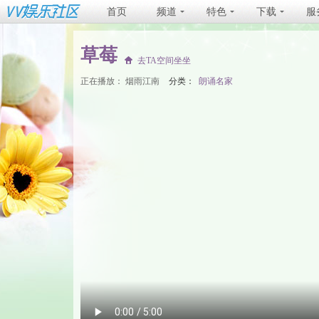
首页
频道
特色
下载
服
草莓
去TA空间坐坐
正在播放：
烟雨江南
分类：
朗诵名家