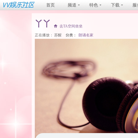
首页
频道
特色
下载
服
丫丫
去TA空间坐坐
正在播放：
苏醒
分类：
朗诵名家