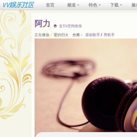
首页
频道
特色
下载
服
阿力
去TA空间坐坐
正在播放：
爱的烈火
分类：
原创歌手
/
男歌手