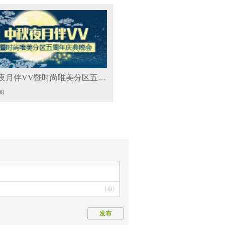
中秋夜月伴VV暨时尚唯美分区五周年庆典晚会
98
140
发布