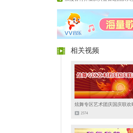
相关视频
炫舞专区艺术团庆国庆联欢
2574