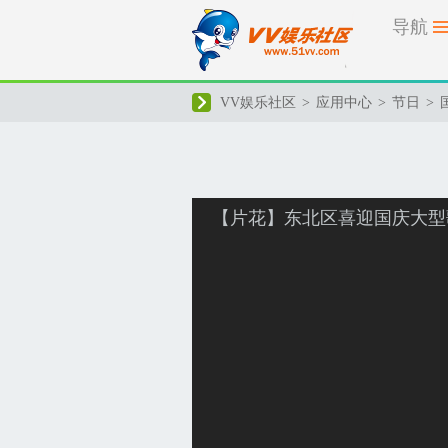
导航
VV娱乐社区
>
应用中心
>
节日
>
【片花】东北区喜迎国庆大型