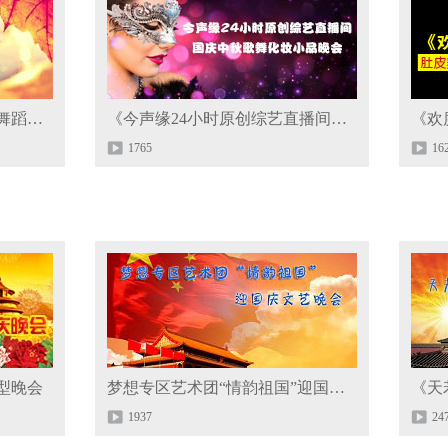
《秋舞秋韵》国庆民族古典舞蹈专场晚会
《今声缘24小时原创综艺直播间》国庆中秋歌舞化妆晚会
1765
16
型晚会
梦想专区艺术团“情韵祖国”迎国庆文艺晚会
《天
1937
24