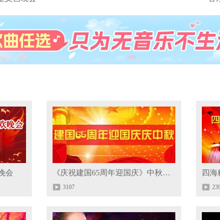
晚会
《庆祝建国65周年迎国庆》中秋晚会
3107
23