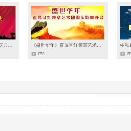
《喜迎国庆暨情歌音乐开业庆典》大型晚会
《盛世华年》直属区红领章艺术团国庆歌舞晚会
1756
15