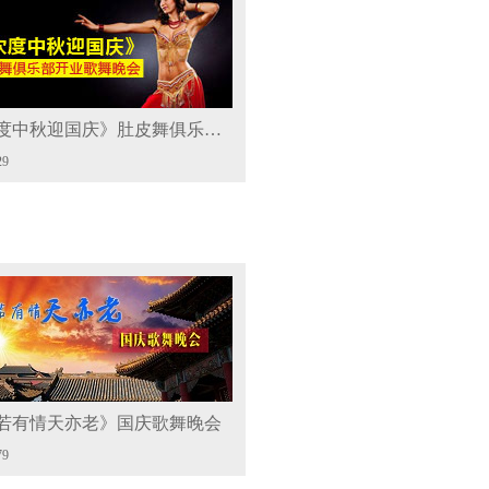
《欢度中秋迎国庆》肚皮舞俱乐部开业歌舞晚会
29
若有情天亦老》国庆歌舞晚会
79