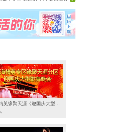
四海精英缘聚天涯《迎国庆大型歌舞晚会》
97