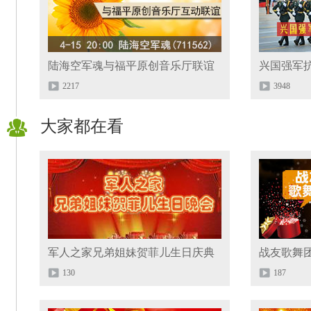
陆海空军魂与福平原创音乐厅联谊
兴国强军
2217
3948
大家都在看
军人之家兄弟姐妹贺菲儿生日庆典
战友歌舞
130
187