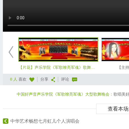
【片花】声乐学院《军歌嘹亮军魂》歌舞晚会
【主持
0 人
喜欢
分享
评论
中国好声音声乐学院《军歌嘹亮军魂》大型歌舞晚会：
歌唱美
查看本场
中华艺术畅想七月虹儿个人演唱会