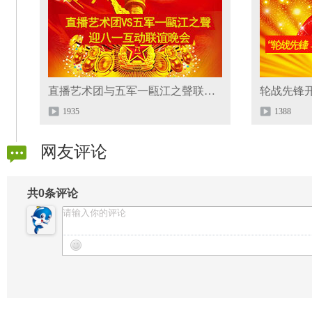
直播艺术团与五军一甌江之聲联谊会
轮战先锋
1935
1388
网友评论
共
0
条评论