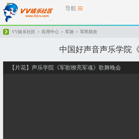
导航
VV娱乐社区
>
应用中心
>
军旅
>
军民联欢
中国好声音声乐学院
【片花】声乐学院《军歌嘹亮军魂》歌舞晚会