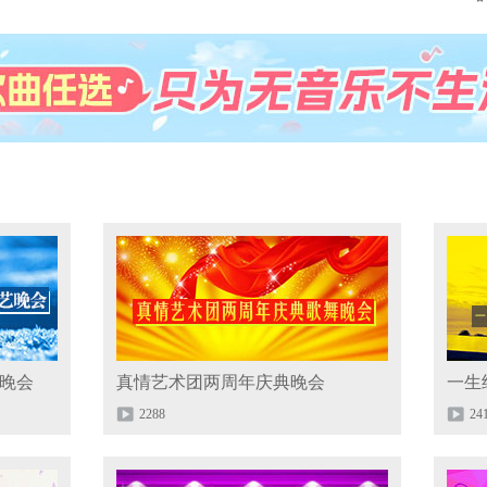
艺晚会
真情艺术团两周年庆典晚会
一生
2288
24