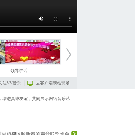
领导讲话
【舞蹈】开场舞-莂問、开心、
关注VV音乐
去客户端亲临现场
，增进真诚友谊，共同展示网络音乐艺
时尚旋律区聆听春的声音联欢晚会