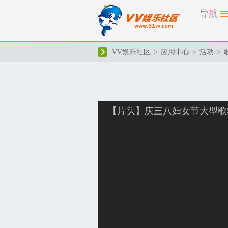
导航
VV娱乐社区
>
应用中心
>
活动
>
【片头】庆三八妇女节大型歌