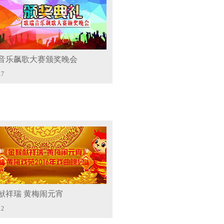
音乐飙歌大赛颁奖晚会
17
献祥瑞 黄梅闹元宵
12