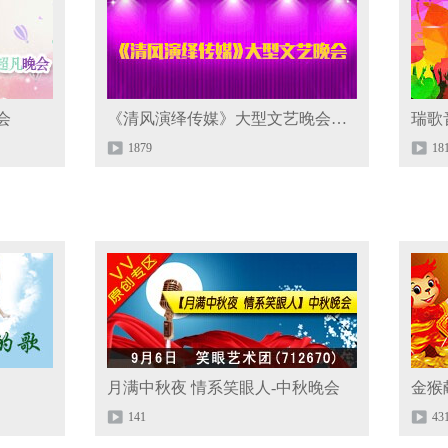
会
《清风演绎传媒》大型文艺晚会《第二场》
瑞歌
1879
18
月满中秋夜 情系笑眼人-中秋晚会
金猴
141
43