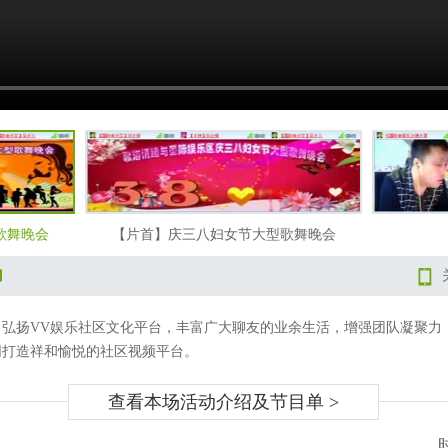
歌舞晚会
【片首】庆三八妇女节大型歌舞晚会
了弘扬
VV娱乐社区
文化平台，丰富广大聊友的业余生活，增强团队凝聚力
同打造祥和愉悦的社区视频平台。
查看本场活动介绍及节目单
>