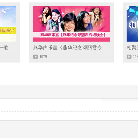
今夜月儿浓开心乐悠悠迎五一歌舞晚会
燕华声乐室《燕华纪念邓丽君专场晚会》
相聚
1979
11