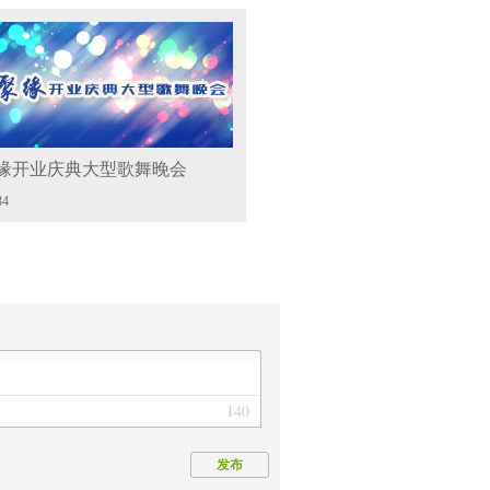
缘开业庆典大型歌舞晚会
34
140
发布