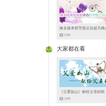
缘去缘来群芳脱尘自超凡晚
2339
大家都在看
《父爱如山》献给父亲的歌
1478