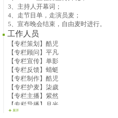
3、主持人开幕词；
09.紫 韵《曲艺 中国大舞台》
4、走节目单，走演员麦；
播报：专栏《微酷之星》预报
5、宣布晚会结束，自由麦时进行。
10.冷 漠《歌曲 今生的唯一》
工作人员
11.兰 子《曲艺 欢乐中国年》
播报：专栏《流金风采》预报
【专栏策划】酷児
12.韵 月《歌曲 爱在天地间》
【专栏顾问】平凡
13.潇 湘《舞蹈 走进新时代》
【专栏宣传】单影
播报：专栏《好歌快翻》预报
【专栏反馈】蜻蜓
14.七 彩《歌曲 幸福万年长》
【专栏制作】酷児
15.安 琪《曲艺 酒醉的蝴蝶》
【专栏护麦】柒歲
播报：专栏《作品展示会》预报
【专栏主播】紫然
16.水 天《歌曲 忧伤华尔滋》
【专栏导播】月光
展开
17.依 静《曲艺 弯弯的月亮》
【专栏广播】白浅