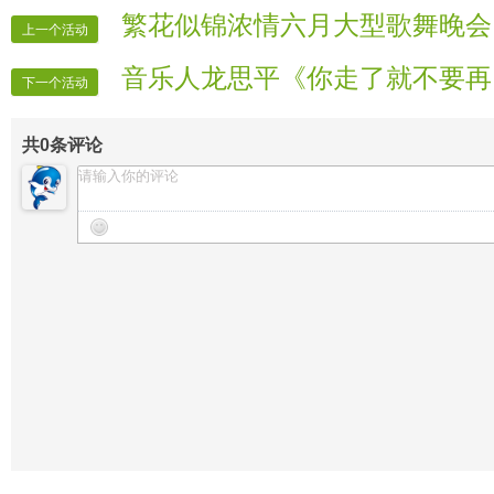
播报：专栏星视界简介
【专栏转播】包子
繁花似锦浓情六月大型歌舞晚会
上一个活动
18.浅 淡《歌曲 水墨醉江南》
【专栏嘉宾】微酷明星汇
音乐人龙思平《你走了就不要再
19.舞 伊《舞蹈 母亲是中华》
【专栏报道】vv官方宣传
下一个活动
【专栏迎宾】专栏星视界
共
0
条评论