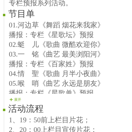
专栏预报系列活动。
节目单
01.河边草《舞蹈 烟花来我家》
播报：专栏《星歌坛》预报
02.蜓 儿《歌曲 微酷欢迎你》
03.一 铭《曲艺 最美浏阳河》
播报：专栏《百家姓》预报
04.情 聖《歌曲 月半小夜曲》
05.喉 哨《曲艺 永远是朋友》
播报：专栏《星歌单》预报
展开
06.军 凝《歌曲 歌声永不落》
活动流程
07.馨 儿《舞蹈 相逢是首歌》
1、19：50前上栏目片花；
播报：专栏《流金强档》预报
2、20：00上栏目宣传片花；
08.随 风《歌曲 你我都在等》