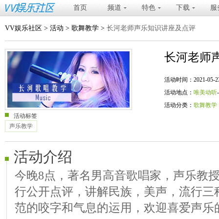
首页
频道
特色
下载
服
VV娱乐社区
>
活动
>
歌舞教学
>
长河老师声乐知识讲座及点评
长河老师
活动时间：2021-05-23 20
活动地点：
唯美动听
活动分类：
歌舞教学
活动标签
声乐教学
活动介绍
今晚8点，著名男高音歌唱家，声乐教
行公开点评，讲解民族，美声，流行三
范的咬字和气息的运用，欢迎喜爱声乐