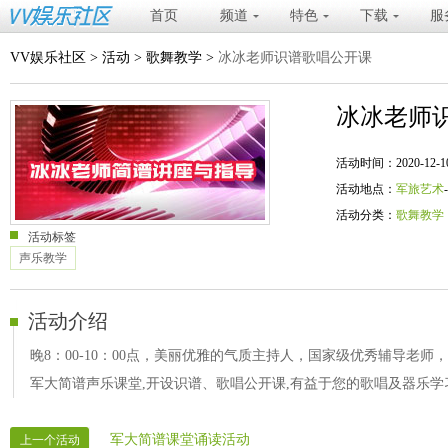
首页
频道
特色
下载
服
VV娱乐社区
>
活动
>
歌舞教学
>
冰冰老师识谱歌唱公开课
冰冰老师
活动时间：2020-12-10 20
活动地点：
军旅艺术
活动分类：
歌舞教学
活动标签
声乐教学
活动介绍
晚8：00-10：00点，美丽优雅的气质主持人，国家级优秀辅导老
军大简谱声乐课堂,开设识谱、歌唱公开课,有益于您的歌唱及器乐学习等
军大简谱课堂诵读活动
上一个活动