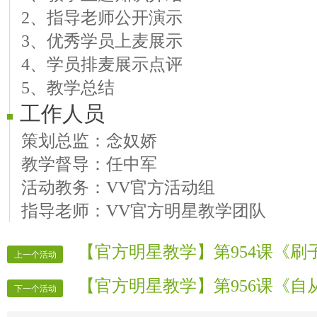
2、指导老师公开演示
3、优秀学员上麦展示
4、学员排麦展示点评
5、教学总结
工作人员
策划总监：念奴娇
教学督导：任中军
活动教务：VV官方活动组
指导老师：VV官方明星教学团队
【官方明星教学】第954课《刷
上一个活动
【官方明星教学】第956课《自
下一个活动