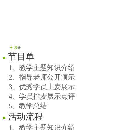
展开
节目单
1、教学主题知识介绍
2、指导老师公开演示
3、优秀学员上麦展示
4、学员排麦展示点评
5、教学总结
活动流程
1、教学主题知识介绍