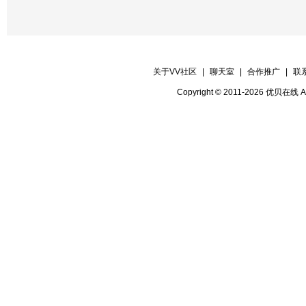
关于VV社区
|
聊天室
|
合作推广
|
联
Copyright © 2011-2026 优贝在