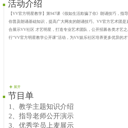
活动介绍
【VV官方明星教学】第947课《假如生活欺骗了你》朗诵技巧，指
你普及朗诵基础知识，提高广大网友的朗诵技巧。VV官方艺术团是
合展示VV社区 才艺明星，打造专业艺术团队，公开招募各类才艺之
行“VV官方明星教学公开课”活动，为VV娱乐社区培养更多优异的
展开
节目单
1、教学主题知识介绍
2、指导老师公开演示
3、优秀学员上麦展示