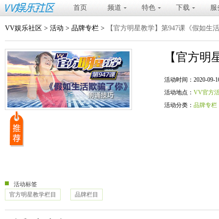
首页
频道
特色
下载
服
VV娱乐社区
>
活动
>
品牌专栏
>
【官方明星教学】第947课《假如生
【官方明
活动时间：2020-09-10 20
活动地点：
VV官方
活动分类：
品牌专栏
活动标签
官方明星教学栏目
品牌栏目