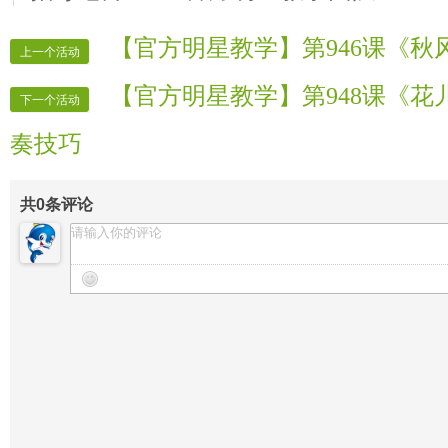
【官方明星教学】第946课《秋
上一个活动
【官方明星教学】第948课《
下一个活动
奏技巧
共
0
条评论