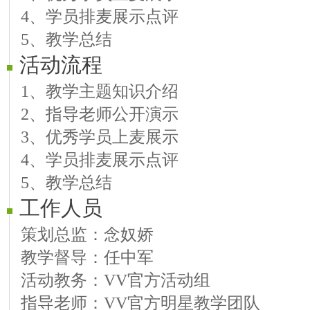
4、学员排麦展示点评
5、教学总结
活动流程
1、教学主题知识介绍
2、指导老师公开演示
3、优秀学员上麦展示
4、学员排麦展示点评
5、教学总结
工作人员
策划总监：念奴娇
教学督导：任中军
活动教务：VV官方活动组
指导老师：VV官方明星教学团队