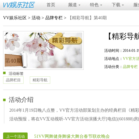
首页
频道
特色
下载
服
VV娱乐社区
>
活动
>
品牌专栏
>
【精彩导航】第40期
【精彩导航
活动时间：2014-01-19 20
活动地点：
VV官方
活动分类：
品牌专栏
活动标签
品牌栏目
精彩导航
活动介绍
2014年1月19日晚八点整，VV官方活动部策划主办的经典栏目《精彩导
活动预报，将在VV互动视听-VV官方活动演播大厅[电信](601888)
51VV网舞健身舞缘大舞台春节联欢晚会
上一个活动