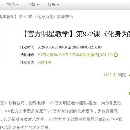
特色
下载
服务
明星教学】第922课《化身为莲》歌舞技巧
【官方明星教学】第922课《化身
活动时间：2020-08-06 20:00:00 至 2020-08-06 22:00:00
活动地点：
VV官方活动
->
VV官方艺术教学厅[电信] (601129)
活动分类：
品牌专栏
1165 人
浏览
为莲》歌舞技巧，指导老师：VV官方明星教学团队-亚女，为你普及歌
。VV官方艺术团是直属于VV官方宣传部的艺术团体，为综合展示
队，公开招募各类才艺之星，VV官方宣传部面向互联网开放进行“VV官
社区培养更多优异的才艺之星。