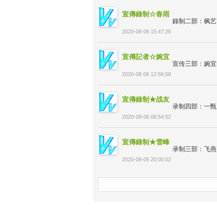
宣傳錄制☆春雨
錄制二部：枫艺：5
2020-08-06 15:47:26
宣傳記者☆婉宜
宣传三部：婉宜52
2020-08-06 12:56:58
宣傳錄制★战友
录制四部：一甄：5
2020-08-06 08:54:52
宣傳錄制★雪峰
录制三部：飞燕 52
2020-08-05 20:00:02