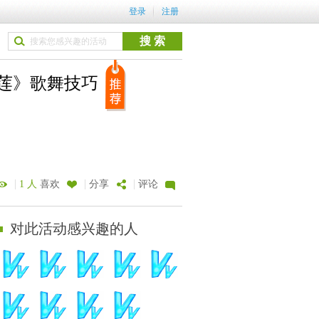
登录
注册
为莲》歌舞技巧
|
|
|
1 人
喜欢
分享
评论
对此活动感兴趣的人