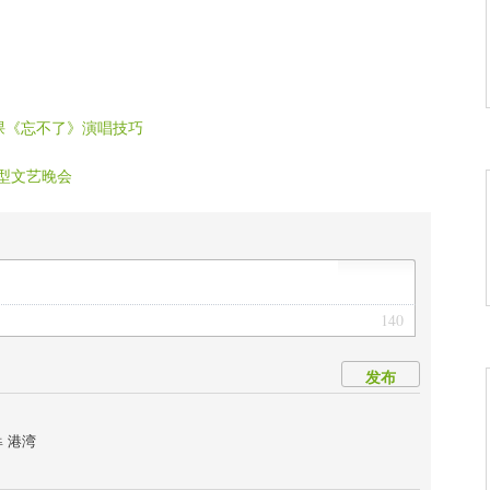
1课《忘不了》演唱技巧
大型文艺晚会
140
发布
 港湾