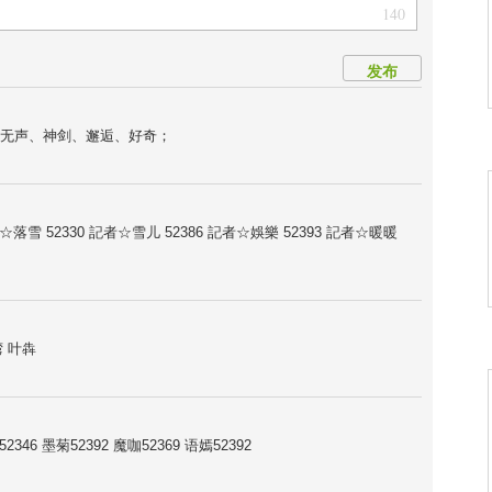
140
发布
无声、神剑、邂逅、好奇；
雪 52330 記者☆雪儿 52386 記者☆娛樂 52393 記者☆暖暖
 叶犇
46 墨菊52392 魔咖52369 语嫣52392