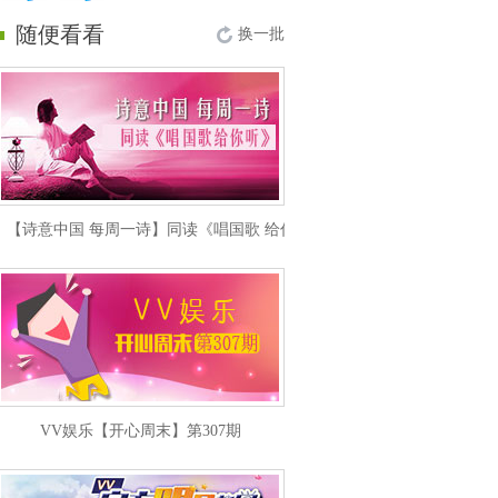
随便看看
换一批
【诗意中国 每周一诗】同读《唱国歌 给你听》
VV娱乐【开心周末】第307期