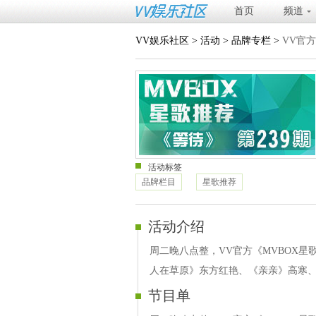
首页
频道
VV娱乐社区
>
活动
>
品牌专栏
>
VV官方
活动标签
品牌栏目
星歌推荐
活动介绍
周二晚八点整，VV官方《MVBOX星
人在草原》东方红艳、《亲亲》高寒、
节目单