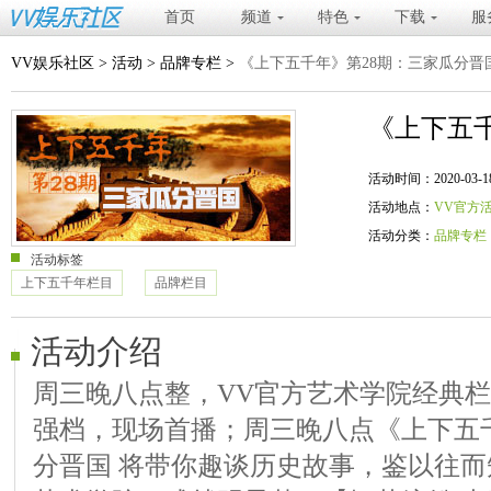
首页
频道
特色
下载
服
VV娱乐社区
>
活动
>
品牌专栏
>
《上下五千年》第28期：三家瓜分晋
《上下五
活动时间：2020-03-18 20
活动地点：
VV官方
活动分类：
品牌专栏
活动标签
上下五千年栏目
品牌栏目
活动介绍
周三晚八点整，VV官方艺术学院经典
强档，现场首播；周三晚八点《上下五千
分晋国 将带你趣谈历史故事，鉴以往而