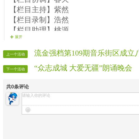
【栏目主持】紫然
【栏目录制】浩然
【栏目助理】桃源
展开
【栏目广播】白浅
【栏目歌舞】微酷明星汇
流金强档第109期音乐街区成立
上一个活动
【栏目反馈】微酷栏目组
“众志成城 大爱无疆”朗诵晚会
下一个活动
共
0
条评论