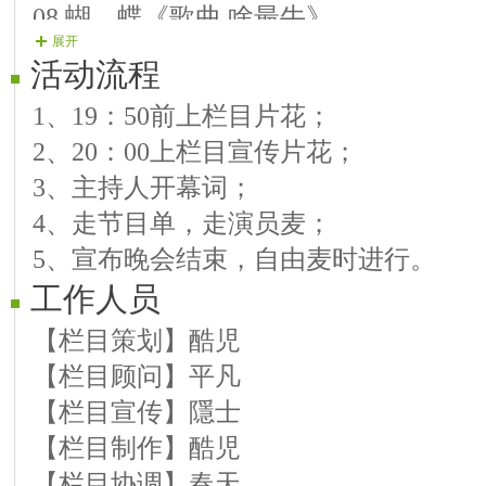
08.蝴 蝶《歌曲 啥最牛》
展开
09.踏 雪《朗诵 中华颂》
活动流程
10.宠 儿《歌曲 兵哥哥》
1、19：50前上栏目片花；
11.依 静《曲艺 故乡情》
2、20：00上栏目宣传片花；
12.富 歌《歌曲 中国山》
3、主持人开幕词；
13.桃 源《歌曲 吻和泪》
4、走节目单，走演员麦；
14.安 琪《舞蹈 别知己》
5、宣布晚会结束，自由麦时进行。
15.冷 玥《朗诵 千钟醉》
工作人员
16.泓 苏《舞蹈 万物生》
17.馨 儿《舞蹈 荷花颂》
【栏目策划】酷児
【栏目顾问】平凡
【栏目宣传】隱士
【栏目制作】酷児
【栏目协调】春天