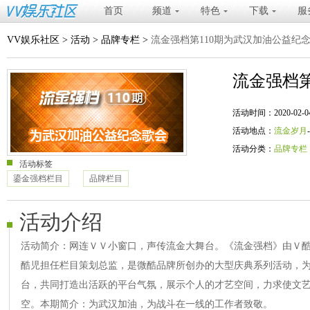
首页
频道
特色
下载
服
VV娱乐社区
>
活动
>
品牌专栏
>
流金强档第110期为武汉加油公益纪
流金强档第
活动时间：2020-02-04 20
活动地点：
流金岁月
活动分类：
品牌专栏
活动标签
鎏金强档栏目
品牌栏目
活动介绍
活动简介：网连ＶＶ小窗口，声传流金大舞台。《流金强档》由Ｖ酷龙
酷児担任栏目策划总监，是微酷品牌所创办的大型庆典系列活动，
台，共同打造出活跃的平台气氛，展示个人的才艺空间，力求使文
空。本期简介：为武汉加油，为战斗在一线的工作者致敬。