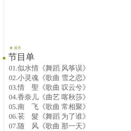
展开
节目单
01.似水情《舞蹈 风筝误》
02.小灵魂《歌曲 雪之恋》
03.情 聖《歌曲 叹云兮》
04.香奈儿《曲艺 喀秋莎》
05.南 飞《歌曲 常相聚》
06.苌 髮《舞蹈 为了谁》
07.随 风《歌曲 那一天》