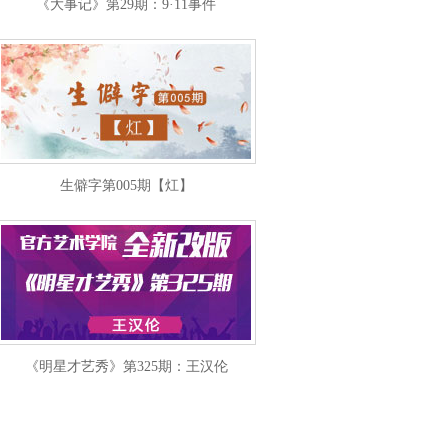
《大事记》第29期：9·11事件
生僻字第005期【灴】
《明星才艺秀》第325期：王汉伦