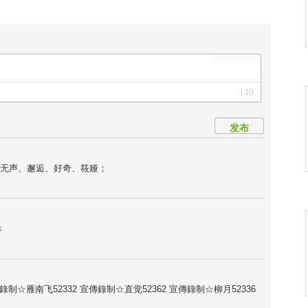
140
发布
无声、邂逅、好奇、筱娅；
犇
制☆雁南飞52332 宣傳錄制☆直觉52362 宣傳錄制☆柳月52336