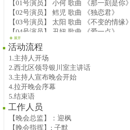
【01号演员】 小何 歌曲 《那一刻是你
【02号演员】 鳕児 歌曲 《独恋君》
【03号演员】 太阳 歌曲 《不变的情缘
【04号演员】 丑妞 歌曲 《爱一点》
展开
【05号演员】 紫sè 歌曲 《夜之光》
活动流程
【06号演员】 朝阳 歌曲 《你不来我不
1.主持人开场
【07号演员】 阿秋 歌曲 《放不下的牵
2.西北区领导银川室主讲话
【08号演员】 菲儿 歌曲 《等风等雨等
3.主持人宣布晚会开始
第二篇章 心有灵犀 爱意浓浓
4.拉开晚会序幕
【09号演员】 清尘 歌曲 《火辣辣的情
5.结束语
【10号演员】 一笑 歌曲 《飞鸟与射手
工作人员
【11号演员】 木棉花 歌曲 《香吻留给
【12号演员】 婉儿 歌曲 《多想抱抱你
【晚会总监】：迎枫
【13号演员】 獨榀 歌曲 《当爱情离开
【晚会指挥】: 子默