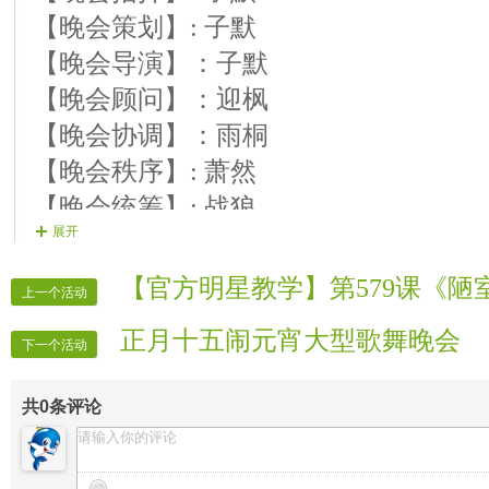
【14号演员】 芯绣 歌曲 《唱不完的情
【晚会策划】: 子默
【15号演员】 钥钥 歌曲 《今生只爱你
【晚会导演】：子默
【16号演员】 冰婕 歌曲 《下辈子不做
【晚会顾问】：迎枫
第三篇章 浓情密意 真爱永恒
【晚会协调】：雨桐
【17号演员】 妮娜 歌曲 《放不下的情
【晚会秩序】: 萧然
【18号演员】 爱葫 电萨克斯 《心上的
【晚会统筹】: 战狼
展开
【19号演员】 兵哥 葫芦丝 《今世有缘
【晚会撰稿】: 江河
【20号演员】 丽达 歌曲 《有没有一
【晚会主持】: 江河 小屋
【官方明星教学】第579课《陋
上一个活动
【21号演员】 羊羊 歌曲 《情火》
【晚会监制】：月亮
正月十五闹元宵大型歌舞晚会
【22号演员】 雪花 歌曲 《梨花情》
【晚会护麦】；快乐
下一个活动
【23号演员】 乐呵 歌曲 《思念天边的
【片花制作】：小屋
共
0
条评论
【24号演员】 如冰 歌曲 《夜深深飞起
【片花播放】：扬帆 羊羊 獨榀
听雨 片花