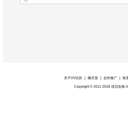
【晚会广播】：白浅
【晚会场记】；听雨
【晚会递麦】：羊羊
【晚会督察】：战狼
【晚会插麦】：羊羊
【晚会录像】： VV时报记者
【晚会迎宾】：房间全体管理
关于VV社区
|
聊天室
|
合作推广
|
联
Copyright © 2011-2026 优贝在