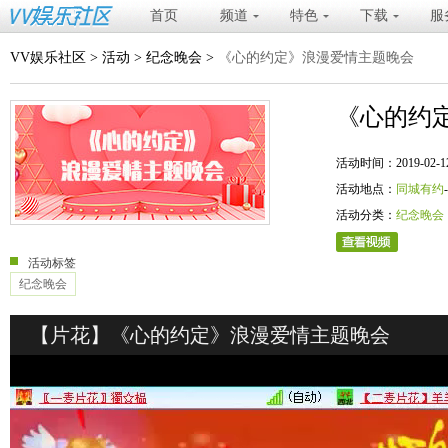
首页
频道
特色
下载
服
VV娱乐社区
>
活动
>
纪念晚会
>
《心的约定》浪漫爱情主题晚会
《心的约
活动时间：2019-02-12 20
活动地点：
同城有约
活动分类：
纪念晚会
活动标签
纪念晚会
【片花】《心的约定》浪漫爱情主题晚会